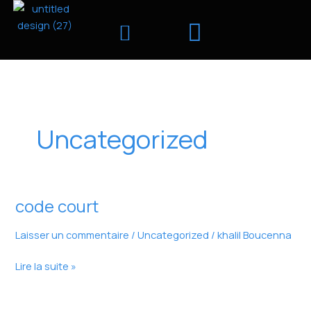
Aller
au
contenu
Nos formations
Uncategorized
code court
code
court
Laisser un commentaire
/
Uncategorized
/
khalil Boucenna
Lire la suite »