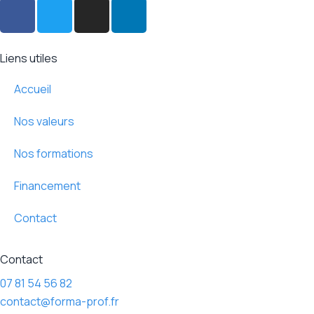
F
T
I
L
a
w
n
i
c
i
s
n
e
t
t
k
Liens utiles
b
t
a
e
o
e
g
d
Accueil
o
r
r
i
Nos valeurs
k
a
n
-
m
Nos formations
f
Financement
Contact
Contact
07 81 54 56 82
contact@forma-prof.fr