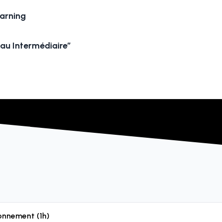
arning
eau Intermédiaire”
ionnement (1h)