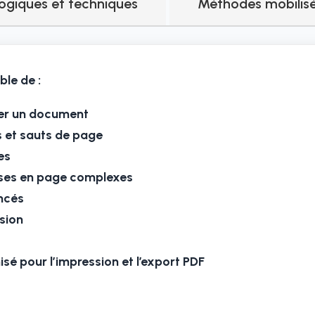
giques et techniques
Méthodes mobilis
ble de :
iser un document
 et sauts de page
es
ises en page complexes
ancés
ision
é pour l’impression et l’export PDF