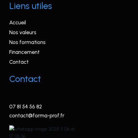
Liens utiles
b
t
a
e
o
e
g
d
o
r
r
i
k
a
n
-
m
Accueil
f
Nos valeurs
Nos formations
Financement
Contact
Contact
07 81 54 56 82
contact@forma-prof.fr