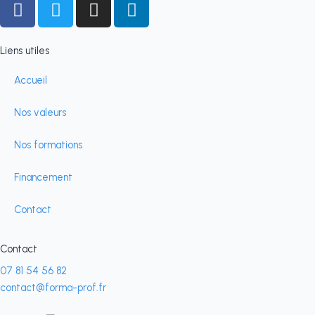
F
T
I
L
a
w
n
i
c
i
s
n
e
t
t
k
Liens utiles
b
t
a
e
Accueil
o
e
g
d
o
r
r
i
Nos valeurs
k
a
n
-
m
Nos formations
f
Financement
Contact
Contact
07 81 54 56 82
contact@forma-prof.fr